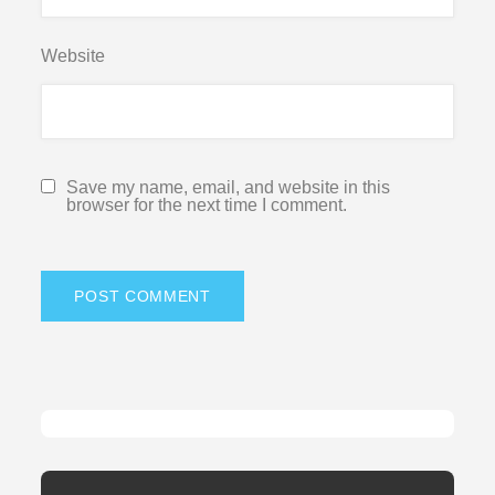
Website
Save my name, email, and website in this
browser for the next time I comment.