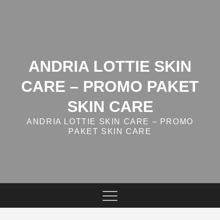
Skip
to
content
ANDRIA LOTTIE SKIN
CARE – PROMO PAKET
SKIN CARE
ANDRIA LOTTIE SKIN CARE – PROMO
PAKET SKIN CARE