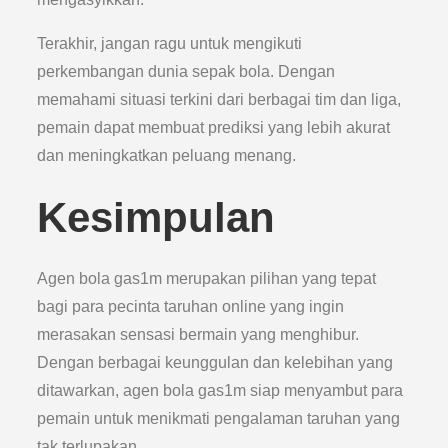
Terakhir, jangan ragu untuk mengikuti
perkembangan dunia sepak bola. Dengan
memahami situasi terkini dari berbagai tim dan liga,
pemain dapat membuat prediksi yang lebih akurat
dan meningkatkan peluang menang.
Kesimpulan
Agen bola gas1m merupakan pilihan yang tepat
bagi para pecinta taruhan online yang ingin
merasakan sensasi bermain yang menghibur.
Dengan berbagai keunggulan dan kelebihan yang
ditawarkan, agen bola gas1m siap menyambut para
pemain untuk menikmati pengalaman taruhan yang
tak terlupakan.