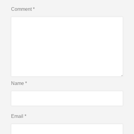
Comment
*
Name
*
Email
*