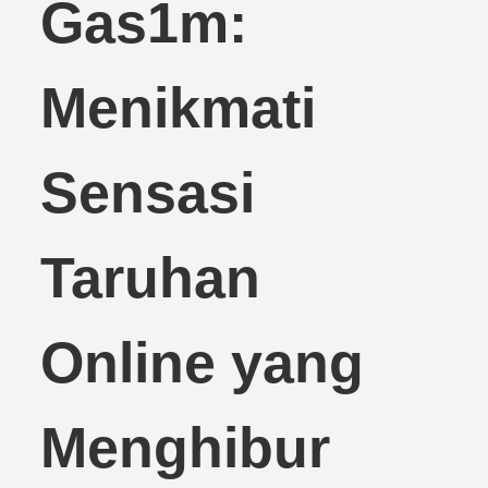
Gas1m:
Menikmati
Sensasi
Taruhan
Online yang
Menghibur