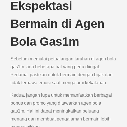
Ekspektasi
Bermain di Agen
Bola Gas1m
Sebelum memulai petualangan taruhan di agen bola
gas1m, ada beberapa hal yang perlu diingat.
Pertama, pastikan untuk bermain dengan bijak dan
tidak terbawa emosi saat mengalami kekalahan.
Kedua, jangan lupa untuk memanfaatkan berbagai
bonus dan promo yang ditawarkan agen bola
gas1m. Hal ini dapat meningkatkan peluang
menang dan membuat pengalaman bermain lebih
mengasyikkan.