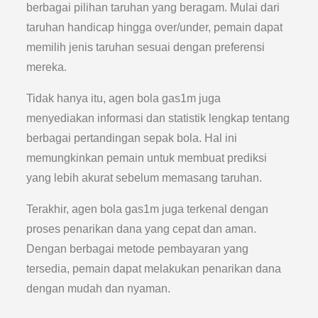
berbagai pilihan taruhan yang beragam. Mulai dari
taruhan handicap hingga over/under, pemain dapat
memilih jenis taruhan sesuai dengan preferensi
mereka.
Tidak hanya itu, agen bola gas1m juga
menyediakan informasi dan statistik lengkap tentang
berbagai pertandingan sepak bola. Hal ini
memungkinkan pemain untuk membuat prediksi
yang lebih akurat sebelum memasang taruhan.
Terakhir, agen bola gas1m juga terkenal dengan
proses penarikan dana yang cepat dan aman.
Dengan berbagai metode pembayaran yang
tersedia, pemain dapat melakukan penarikan dana
dengan mudah dan nyaman.