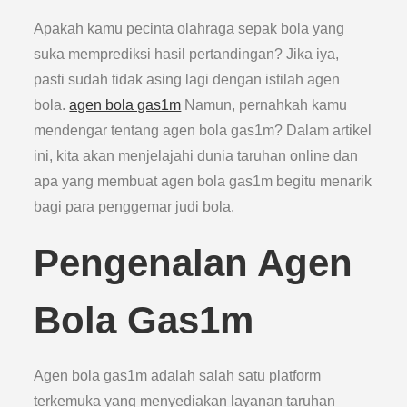
Apakah kamu pecinta olahraga sepak bola yang
suka memprediksi hasil pertandingan? Jika iya,
pasti sudah tidak asing lagi dengan istilah agen
bola.
agen bola gas1m
Namun, pernahkah kamu
mendengar tentang agen bola gas1m? Dalam artikel
ini, kita akan menjelajahi dunia taruhan online dan
apa yang membuat agen bola gas1m begitu menarik
bagi para penggemar judi bola.
Pengenalan Agen
Bola Gas1m
Agen bola gas1m adalah salah satu platform
terkemuka yang menyediakan layanan taruhan