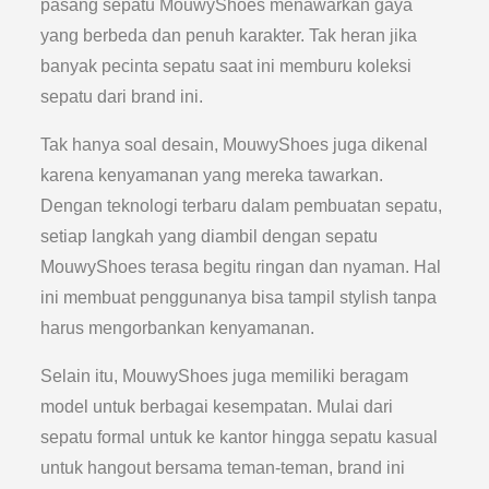
pasang sepatu MouwyShoes menawarkan gaya
yang berbeda dan penuh karakter. Tak heran jika
banyak pecinta sepatu saat ini memburu koleksi
sepatu dari brand ini.
Tak hanya soal desain, MouwyShoes juga dikenal
karena kenyamanan yang mereka tawarkan.
Dengan teknologi terbaru dalam pembuatan sepatu,
setiap langkah yang diambil dengan sepatu
MouwyShoes terasa begitu ringan dan nyaman. Hal
ini membuat penggunanya bisa tampil stylish tanpa
harus mengorbankan kenyamanan.
Selain itu, MouwyShoes juga memiliki beragam
model untuk berbagai kesempatan. Mulai dari
sepatu formal untuk ke kantor hingga sepatu kasual
untuk hangout bersama teman-teman, brand ini