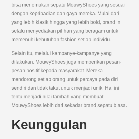
bisa menemukan sepatu MouwyShoes yang sesuai
dengan kepribadian dan gaya mereka. Mulai dari
yang lebih klasik hingga yang lebih bold, brand ini
selalu menyediakan pilihan yang beragam untuk
memenuhi kebutuhan fashion setiap individu.
Selain itu, melalui kampanye-kampanye yang
dilakukan, MouwyShoes juga memberikan pesan-
pesan positif kepada masyarakat. Mereka
mendorong setiap orang untuk percaya pada diri
sendiri dan tidak takut untuk menjadi unik. Hal ini
tentu menjadi nilai tambah yang membuat
MouwyShoes lebih dari sekadar brand sepatu biasa.
Keunggulan