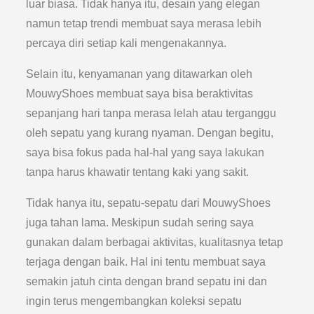
luar biasa. Tidak hanya itu, desain yang elegan
namun tetap trendi membuat saya merasa lebih
percaya diri setiap kali mengenakannya.
Selain itu, kenyamanan yang ditawarkan oleh
MouwyShoes membuat saya bisa beraktivitas
sepanjang hari tanpa merasa lelah atau terganggu
oleh sepatu yang kurang nyaman. Dengan begitu,
saya bisa fokus pada hal-hal yang saya lakukan
tanpa harus khawatir tentang kaki yang sakit.
Tidak hanya itu, sepatu-sepatu dari MouwyShoes
juga tahan lama. Meskipun sudah sering saya
gunakan dalam berbagai aktivitas, kualitasnya tetap
terjaga dengan baik. Hal ini tentu membuat saya
semakin jatuh cinta dengan brand sepatu ini dan
ingin terus mengembangkan koleksi sepatu