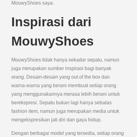
MouwyShoes saya.
Inspirasi dari
MouwyShoes
MouwyShoes tidak hanya sekadar sepatu, namun
juga merupakan sumber inspirasi bagi banyak
orang. Desain-desain yang out of the box dan
warna-warna yang berani membuat setiap orang
yang menggunakannya merasa lebih berani untuk
berekspresi. Sepatu bukan lagi hanya sebatas
fashion item, namun juga merupakan media untuk
mengekspresikan jati diri dan gaya hidup.
Dengan berbagai model yang tersedia, setiap orang