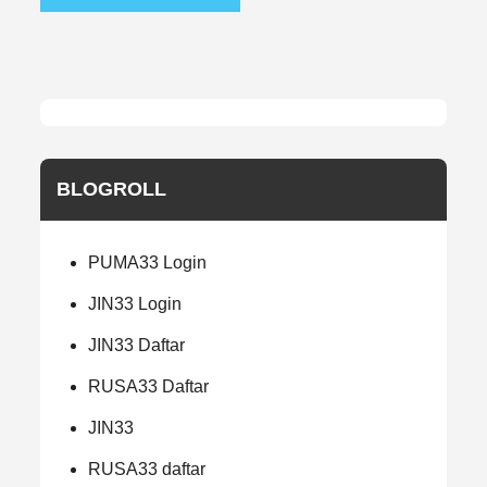
BLOGROLL
PUMA33 Login
JIN33 Login
JIN33 Daftar
RUSA33 Daftar
JIN33
RUSA33 daftar