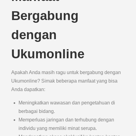
Bergabung
dengan
Ukumonline
Apakah Anda masih ragu untuk bergabung dengan
Ukumonline? Simak beberapa manfaat yang bisa
Anda dapatkan:
Meningkatkan wawasan dan pengetahuan di
berbagai bidang.
Memperluas jaringan dan terhubung dengan
individu yang memiliki minat serupa.