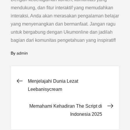
mendukung, dan fitur interaktif yang memudahkan
interaksi, Anda akan merasakan pengalaman belajar
yang menyenangkan dan bermanfaat. Jangan ragu
untuk bergabung dengan Ukumonline dan jadilah
bagian dari komunitas pengetahuan yang inspiratif!
By
admin
Post
Menjelajahi Dunia Lezat
Leebanisycream
navigation
Memahami Kehadiran The Script di
Indonesia 2025