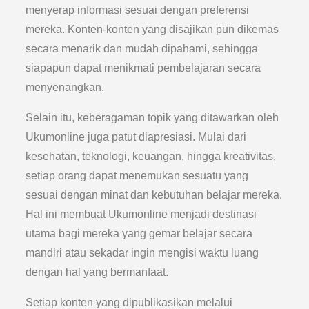
menyerap informasi sesuai dengan preferensi
mereka. Konten-konten yang disajikan pun dikemas
secara menarik dan mudah dipahami, sehingga
siapapun dapat menikmati pembelajaran secara
menyenangkan.
Selain itu, keberagaman topik yang ditawarkan oleh
Ukumonline juga patut diapresiasi. Mulai dari
kesehatan, teknologi, keuangan, hingga kreativitas,
setiap orang dapat menemukan sesuatu yang
sesuai dengan minat dan kebutuhan belajar mereka.
Hal ini membuat Ukumonline menjadi destinasi
utama bagi mereka yang gemar belajar secara
mandiri atau sekadar ingin mengisi waktu luang
dengan hal yang bermanfaat.
Setiap konten yang dipublikasikan melalui