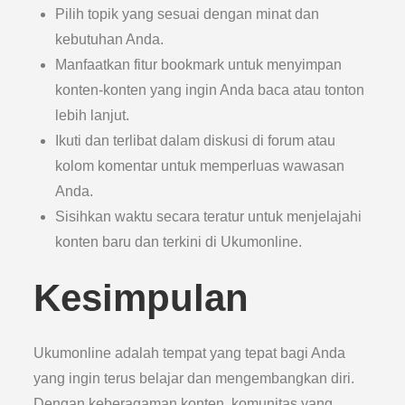
Pilih topik yang sesuai dengan minat dan
kebutuhan Anda.
Manfaatkan fitur bookmark untuk menyimpan
konten-konten yang ingin Anda baca atau tonton
lebih lanjut.
Ikuti dan terlibat dalam diskusi di forum atau
kolom komentar untuk memperluas wawasan
Anda.
Sisihkan waktu secara teratur untuk menjelajahi
konten baru dan terkini di Ukumonline.
Kesimpulan
Ukumonline adalah tempat yang tepat bagi Anda
yang ingin terus belajar dan mengembangkan diri.
Dengan keberagaman konten, komunitas yang