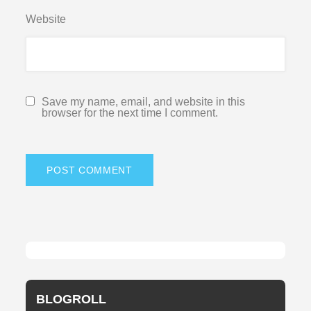
Website
Save my name, email, and website in this
browser for the next time I comment.
BLOGROLL