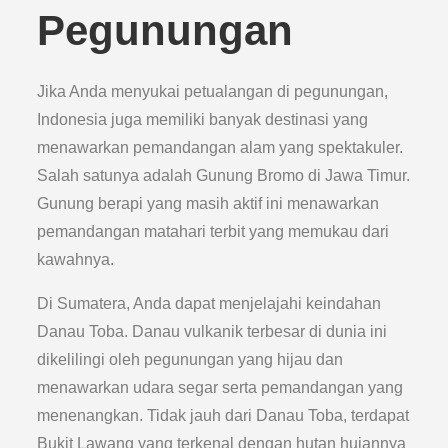
Pegunungan
Jika Anda menyukai petualangan di pegunungan,
Indonesia juga memiliki banyak destinasi yang
menawarkan pemandangan alam yang spektakuler.
Salah satunya adalah Gunung Bromo di Jawa Timur.
Gunung berapi yang masih aktif ini menawarkan
pemandangan matahari terbit yang memukau dari
kawahnya.
Di Sumatera, Anda dapat menjelajahi keindahan
Danau Toba. Danau vulkanik terbesar di dunia ini
dikelilingi oleh pegunungan yang hijau dan
menawarkan udara segar serta pemandangan yang
menenangkan. Tidak jauh dari Danau Toba, terdapat
Bukit Lawang yang terkenal dengan hutan hujannya