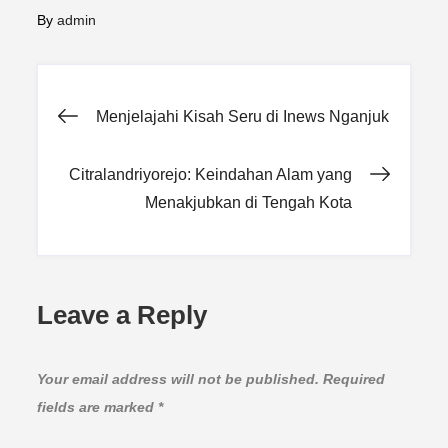
By
admin
Post
Menjelajahi Kisah Seru di Inews Nganjuk
navigation
Citralandriyorejo: Keindahan Alam yang
Menakjubkan di Tengah Kota
Leave a Reply
Your email address will not be published.
Required
fields are marked
*