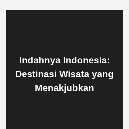
Indahnya Indonesia:
Destinasi Wisata yang
Menakjubkan