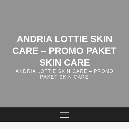
Skip
to
content
ANDRIA LOTTIE SKIN
CARE – PROMO PAKET
SKIN CARE
ANDRIA LOTTIE SKIN CARE – PROMO
PAKET SKIN CARE