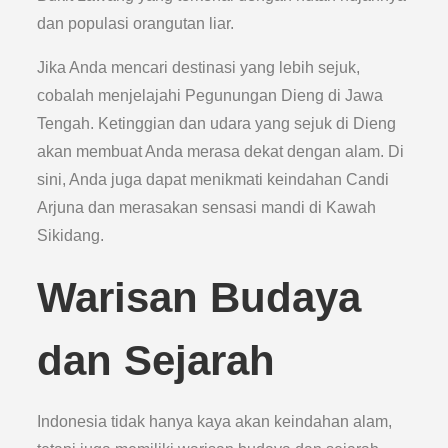
dan populasi orangutan liar.
Jika Anda mencari destinasi yang lebih sejuk,
cobalah menjelajahi Pegunungan Dieng di Jawa
Tengah. Ketinggian dan udara yang sejuk di Dieng
akan membuat Anda merasa dekat dengan alam. Di
sini, Anda juga dapat menikmati keindahan Candi
Arjuna dan merasakan sensasi mandi di Kawah
Sikidang.
Warisan Budaya
dan Sejarah
Indonesia tidak hanya kaya akan keindahan alam,