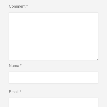
Comment
*
Name
*
Email
*