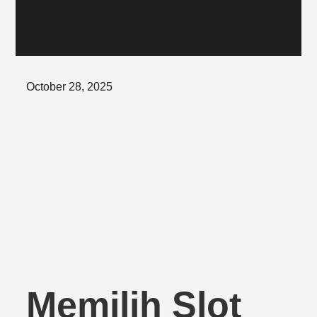
Posted
October 28, 2025
on
Memilih Slot