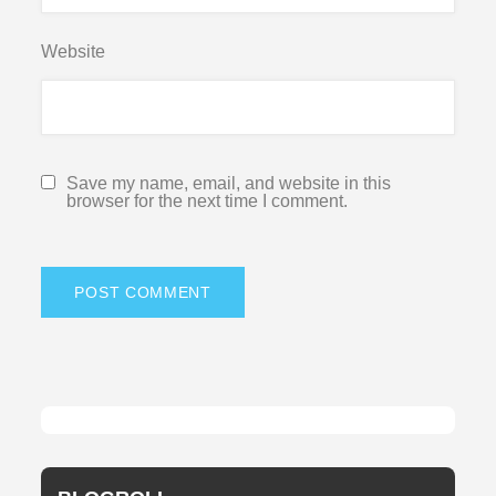
Website
Save my name, email, and website in this
browser for the next time I comment.