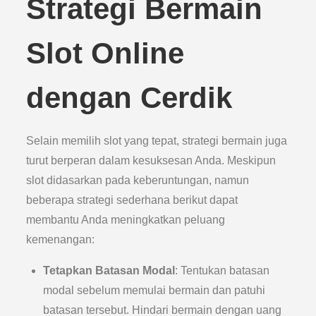
Strategi Bermain
Slot Online
dengan Cerdik
Selain memilih slot yang tepat, strategi bermain juga
turut berperan dalam kesuksesan Anda. Meskipun
slot didasarkan pada keberuntungan, namun
beberapa strategi sederhana berikut dapat
membantu Anda meningkatkan peluang
kemenangan:
Tetapkan Batasan Modal
: Tentukan batasan
modal sebelum memulai bermain dan patuhi
batasan tersebut. Hindari bermain dengan uang