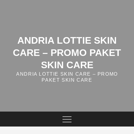
Skip
to
content
ANDRIA LOTTIE SKIN
CARE – PROMO PAKET
SKIN CARE
ANDRIA LOTTIE SKIN CARE – PROMO
PAKET SKIN CARE