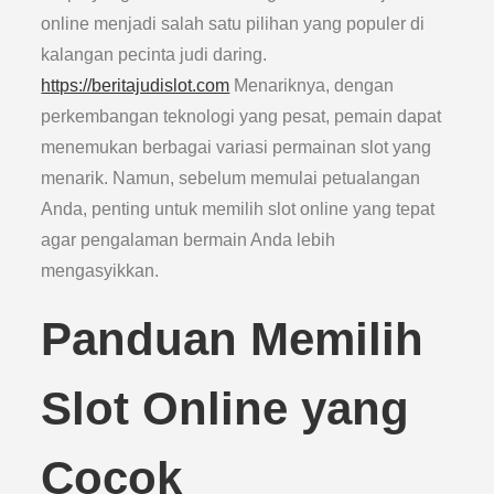
online menjadi salah satu pilihan yang populer di
kalangan pecinta judi daring.
https://beritajudislot.com
Menariknya, dengan
perkembangan teknologi yang pesat, pemain dapat
menemukan berbagai variasi permainan slot yang
menarik. Namun, sebelum memulai petualangan
Anda, penting untuk memilih slot online yang tepat
agar pengalaman bermain Anda lebih
mengasyikkan.
Panduan Memilih
Slot Online yang
Cocok