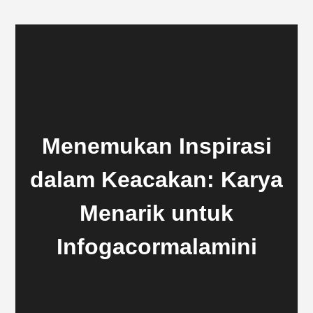
Menemukan Inspirasi
dalam Keacakan: Karya
Menarik untuk
Infogacormalamini