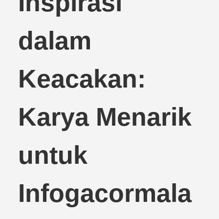
Inspirasi
dalam
Keacakan:
Karya Menarik
untuk
Infogacormala