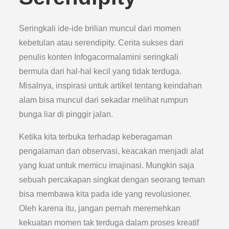
Seringkali ide-ide brilian muncul dari momen
kebetulan atau serendipity. Cerita sukses dari
penulis konten Infogacormalamini seringkali
bermula dari hal-hal kecil yang tidak terduga.
Misalnya, inspirasi untuk artikel tentang keindahan
alam bisa muncul dari sekadar melihat rumpun
bunga liar di pinggir jalan.
Ketika kita terbuka terhadap keberagaman
pengalaman dan observasi, keacakan menjadi alat
yang kuat untuk memicu imajinasi. Mungkin saja
sebuah percakapan singkat dengan seorang teman
bisa membawa kita pada ide yang revolusioner.
Oleh karena itu, jangan pernah meremehkan
kekuatan momen tak terduga dalam proses kreatif