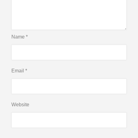
Name
*
Email
*
Website