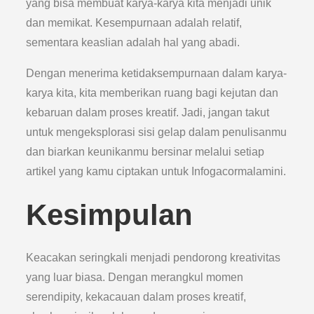
yang bisa membuat karya-karya kita menjadi unik
dan memikat. Kesempurnaan adalah relatif,
sementara keaslian adalah hal yang abadi.
Dengan menerima ketidaksempurnaan dalam karya-
karya kita, kita memberikan ruang bagi kejutan dan
kebaruan dalam proses kreatif. Jadi, jangan takut
untuk mengeksplorasi sisi gelap dalam penulisanmu
dan biarkan keunikanmu bersinar melalui setiap
artikel yang kamu ciptakan untuk Infogacormalamini.
Kesimpulan
Keacakan seringkali menjadi pendorong kreativitas
yang luar biasa. Dengan merangkul momen
serendipity, kekacauan dalam proses kreatif,