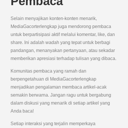
Pembaca
Selain menyajikan konten-konten menarik,
MediaGacorterlengkap juga mendorong pembaca
untuk berpartisipasi aktif melalui komentar, like, dan
share. Ini adalah wadah yang tepat untuk berbagi
pandangan, menanyakan pertanyaan, atau sekadar
memberikan apresiasi terhadap tulisan yang dibaca.
Komunitas pembaca yang ramah dan
berpengetahuan di MediaGacorterlengkap
menjadikan pengalaman membaca artikel-acak
semakin berwarna. Jangan ragu untuk bergabung
dalam diskusi yang menarik di setiap artikel yang
Anda baca!
Setiap interaksi yang terjalin memperkaya