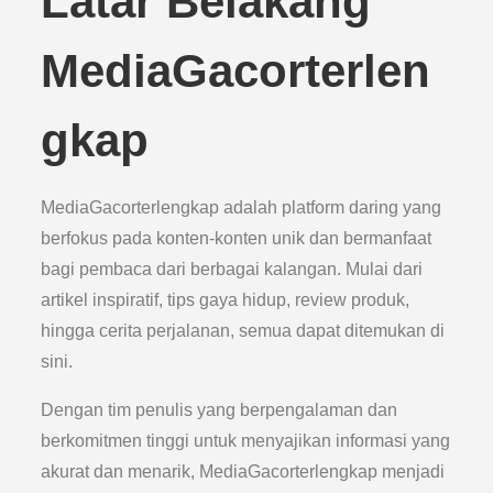
Latar Belakang
MediaGacorterlen
gkap
MediaGacorterlengkap adalah platform daring yang
berfokus pada konten-konten unik dan bermanfaat
bagi pembaca dari berbagai kalangan. Mulai dari
artikel inspiratif, tips gaya hidup, review produk,
hingga cerita perjalanan, semua dapat ditemukan di
sini.
Dengan tim penulis yang berpengalaman dan
berkomitmen tinggi untuk menyajikan informasi yang
akurat dan menarik, MediaGacorterlengkap menjadi