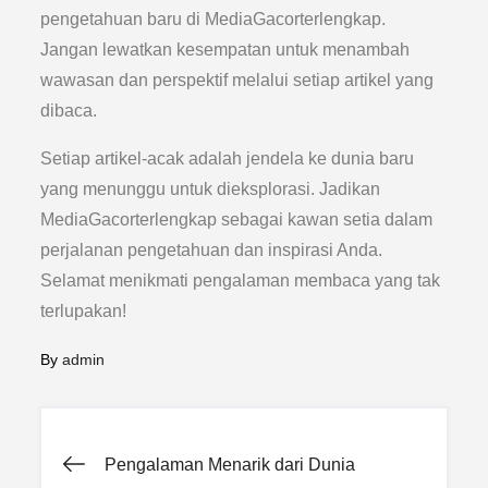
pengetahuan baru di MediaGacorterlengkap.
Jangan lewatkan kesempatan untuk menambah
wawasan dan perspektif melalui setiap artikel yang
dibaca.
Setiap artikel-acak adalah jendela ke dunia baru
yang menunggu untuk dieksplorasi. Jadikan
MediaGacorterlengkap sebagai kawan setia dalam
perjalanan pengetahuan dan inspirasi Anda.
Selamat menikmati pengalaman membaca yang tak
terlupakan!
By
admin
Post
Pengalaman Menarik dari Dunia