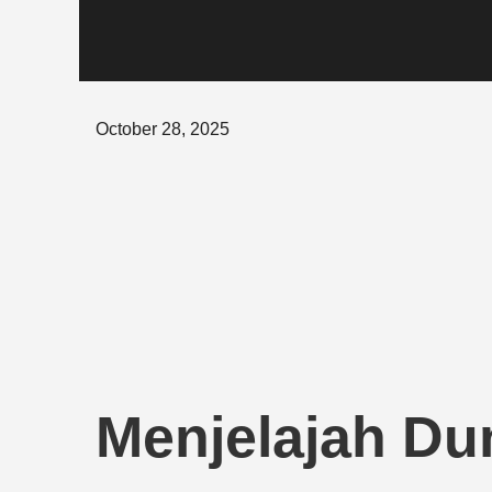
Posted
October 28, 2025
on
Menjelajah Du