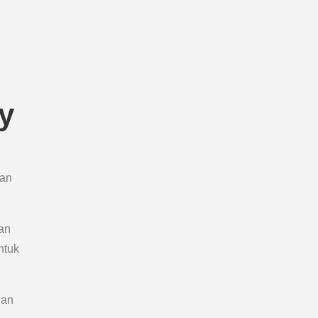
y
dan
kan
ntuk
gan