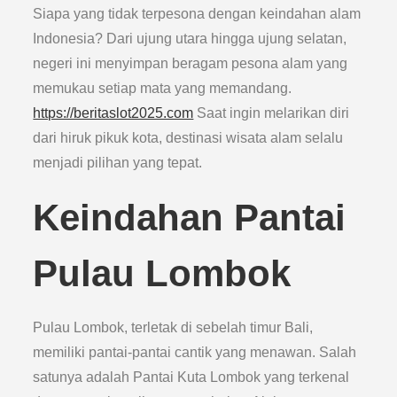
Siapa yang tidak terpesona dengan keindahan alam
Indonesia? Dari ujung utara hingga ujung selatan,
negeri ini menyimpan beragam pesona alam yang
memukau setiap mata yang memandang.
https://beritaslot2025.com
Saat ingin melarikan diri
dari hiruk pikuk kota, destinasi wisata alam selalu
menjadi pilihan yang tepat.
Keindahan Pantai
Pulau Lombok
Pulau Lombok, terletak di sebelah timur Bali,
memiliki pantai-pantai cantik yang menawan. Salah
satunya adalah Pantai Kuta Lombok yang terkenal