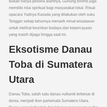
Bukan hanya pesona alamnya, Gunung Bromo juga
memiliki nilai spiritual bagi masyarakat lokal. Ritual
upacara Yadnya Kasada yang dilakukan oleh suku
Tengger setiap tahunnya menarik minat wisatawan
untuk melihat keunikan budaya dan kepercayaan
yang masih dijaga hingga saat ini.
Eksotisme Danau
Toba di Sumatera
Utara
Danau Toba, salah satu danau vulkanik terbesar di
dunia, menjadi ikon pariwisata Sumatera Utara.