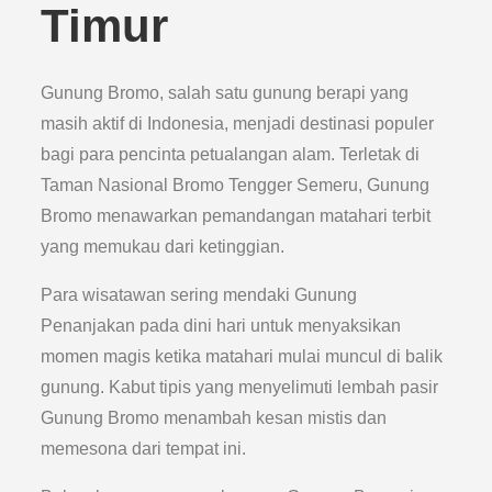
Timur
Gunung Bromo, salah satu gunung berapi yang
masih aktif di Indonesia, menjadi destinasi populer
bagi para pencinta petualangan alam. Terletak di
Taman Nasional Bromo Tengger Semeru, Gunung
Bromo menawarkan pemandangan matahari terbit
yang memukau dari ketinggian.
Para wisatawan sering mendaki Gunung
Penanjakan pada dini hari untuk menyaksikan
momen magis ketika matahari mulai muncul di balik
gunung. Kabut tipis yang menyelimuti lembah pasir
Gunung Bromo menambah kesan mistis dan
memesona dari tempat ini.