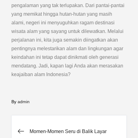
pengalaman yang tak terlupakan. Dari pantai-pantai
yang memikat hingga hutan-hutan yang masih
alami, negeri ini menyuguhkan ragam destinasi
wisata alam yang sayang untuk dilewatkan. Melalui
perjalanan ini, kita juga semakin diingatkan akan
pentingnya melestarikan alam dan lingkungan agar
keindahan ini tetap dapat dinikmati oleh generasi
mendatang. Jadi, kapan lagi Anda akan merasakan
keajaiban alam Indonesia?
By
admin
Post
Momen-Momen Seru di Balik Layar