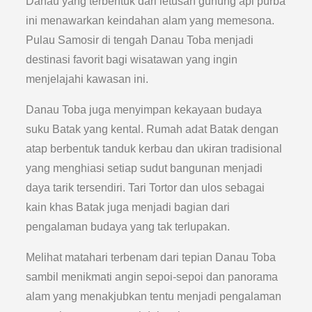
Danau yang terbentuk dari letusan gunung api purba
ini menawarkan keindahan alam yang memesona.
Pulau Samosir di tengah Danau Toba menjadi
destinasi favorit bagi wisatawan yang ingin
menjelajahi kawasan ini.
Danau Toba juga menyimpan kekayaan budaya
suku Batak yang kental. Rumah adat Batak dengan
atap berbentuk tanduk kerbau dan ukiran tradisional
yang menghiasi setiap sudut bangunan menjadi
daya tarik tersendiri. Tari Tortor dan ulos sebagai
kain khas Batak juga menjadi bagian dari
pengalaman budaya yang tak terlupakan.
Melihat matahari terbenam dari tepian Danau Toba
sambil menikmati angin sepoi-sepoi dan panorama
alam yang menakjubkan tentu menjadi pengalaman