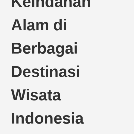
Keindahan
Alam di
Berbagai
Destinasi
Wisata
Indonesia