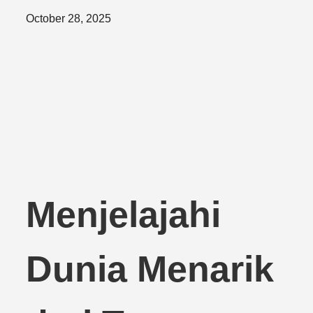
Posted
October 28, 2025
on
Menjelajahi
Dunia Menarik