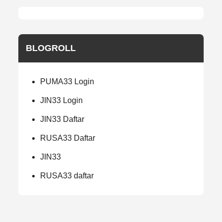
BLOGROLL
PUMA33 Login
JIN33 Login
JIN33 Daftar
RUSA33 Daftar
JIN33
RUSA33 daftar