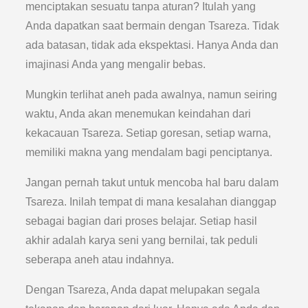
menciptakan sesuatu tanpa aturan? Itulah yang
Anda dapatkan saat bermain dengan Tsareza. Tidak
ada batasan, tidak ada ekspektasi. Hanya Anda dan
imajinasi Anda yang mengalir bebas.
Mungkin terlihat aneh pada awalnya, namun seiring
waktu, Anda akan menemukan keindahan dari
kekacauan Tsareza. Setiap goresan, setiap warna,
memiliki makna yang mendalam bagi penciptanya.
Jangan pernah takut untuk mencoba hal baru dalam
Tsareza. Inilah tempat di mana kesalahan dianggap
sebagai bagian dari proses belajar. Setiap hasil
akhir adalah karya seni yang bernilai, tak peduli
seberapa aneh atau indahnya.
Dengan Tsareza, Anda dapat melupakan segala