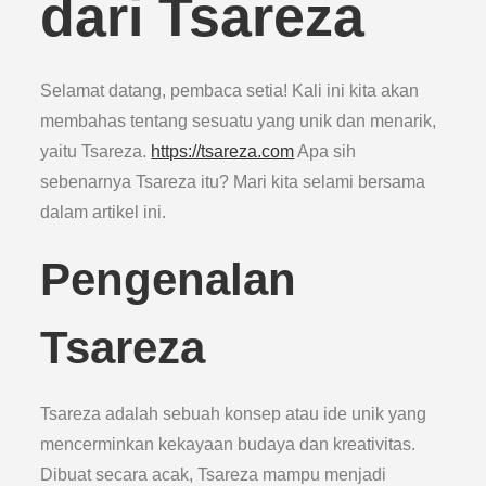
dari Tsareza
Selamat datang, pembaca setia! Kali ini kita akan
membahas tentang sesuatu yang unik dan menarik,
yaitu Tsareza.
https://tsareza.com
Apa sih
sebenarnya Tsareza itu? Mari kita selami bersama
dalam artikel ini.
Pengenalan
Tsareza
Tsareza adalah sebuah konsep atau ide unik yang
mencerminkan kekayaan budaya dan kreativitas.
Dibuat secara acak, Tsareza mampu menjadi