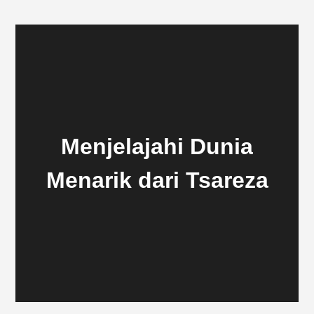
Menjelajahi Dunia
Menarik dari Tsareza