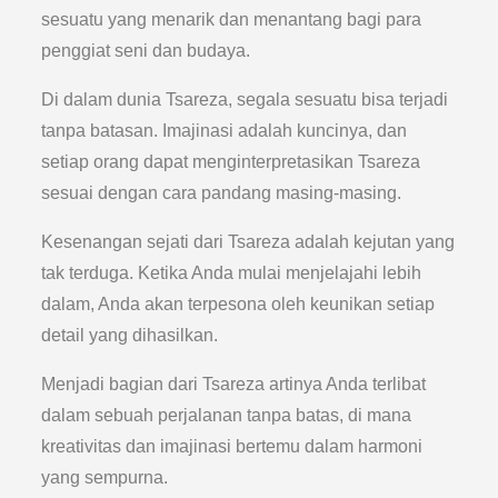
sesuatu yang menarik dan menantang bagi para
penggiat seni dan budaya.
Di dalam dunia Tsareza, segala sesuatu bisa terjadi
tanpa batasan. Imajinasi adalah kuncinya, dan
setiap orang dapat menginterpretasikan Tsareza
sesuai dengan cara pandang masing-masing.
Kesenangan sejati dari Tsareza adalah kejutan yang
tak terduga. Ketika Anda mulai menjelajahi lebih
dalam, Anda akan terpesona oleh keunikan setiap
detail yang dihasilkan.
Menjadi bagian dari Tsareza artinya Anda terlibat
dalam sebuah perjalanan tanpa batas, di mana
kreativitas dan imajinasi bertemu dalam harmoni
yang sempurna.