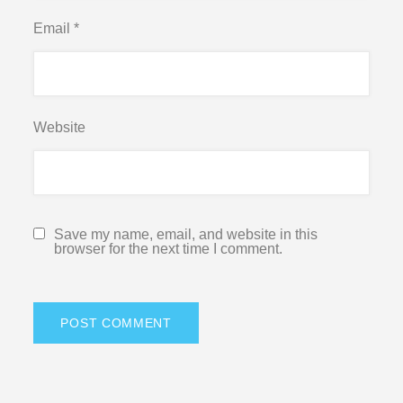
Email
*
Website
Save my name, email, and website in this
browser for the next time I comment.