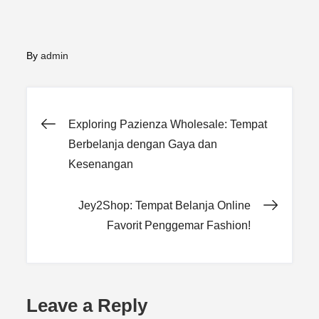
By
admin
Post
Exploring Pazienza Wholesale: Tempat
Berbelanja dengan Gaya dan
navigation
Kesenangan
Jey2Shop: Tempat Belanja Online
Favorit Penggemar Fashion!
Leave a Reply