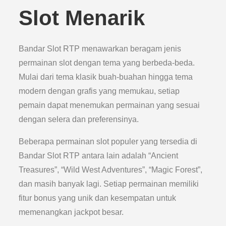
Slot Menarik
Bandar Slot RTP menawarkan beragam jenis
permainan slot dengan tema yang berbeda-beda.
Mulai dari tema klasik buah-buahan hingga tema
modern dengan grafis yang memukau, setiap
pemain dapat menemukan permainan yang sesuai
dengan selera dan preferensinya.
Beberapa permainan slot populer yang tersedia di
Bandar Slot RTP antara lain adalah “Ancient
Treasures”, “Wild West Adventures”, “Magic Forest”,
dan masih banyak lagi. Setiap permainan memiliki
fitur bonus yang unik dan kesempatan untuk
memenangkan jackpot besar.