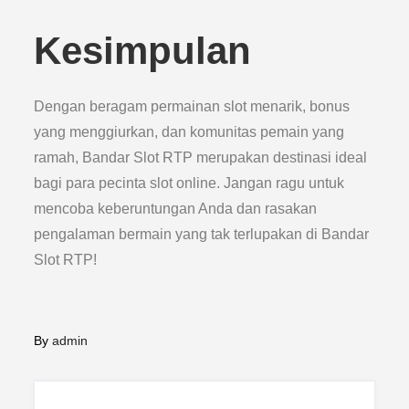
Kesimpulan
Dengan beragam permainan slot menarik, bonus
yang menggiurkan, dan komunitas pemain yang
ramah, Bandar Slot RTP merupakan destinasi ideal
bagi para pecinta slot online. Jangan ragu untuk
mencoba keberuntungan Anda dan rasakan
pengalaman bermain yang tak terlupakan di Bandar
Slot RTP!
By
admin