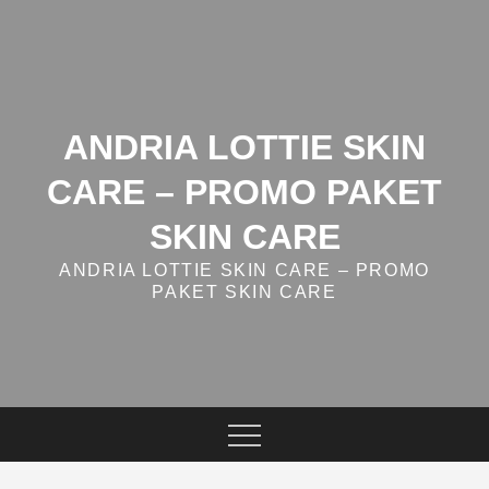
Skip
to
content
ANDRIA LOTTIE SKIN
CARE – PROMO PAKET
SKIN CARE
ANDRIA LOTTIE SKIN CARE – PROMO
PAKET SKIN CARE