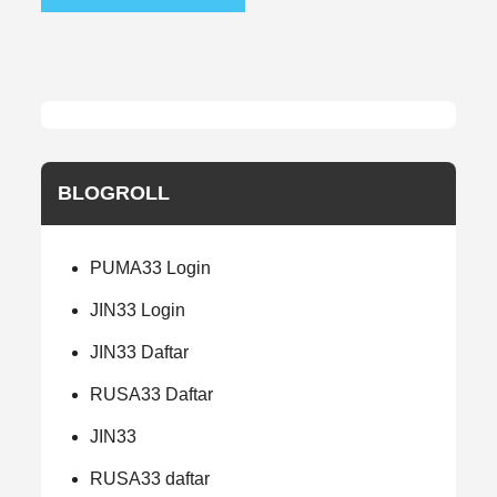
BLOGROLL
PUMA33 Login
JIN33 Login
JIN33 Daftar
RUSA33 Daftar
JIN33
RUSA33 daftar