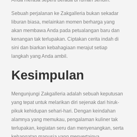
Sebuah perjalanan ke Zakgalleria bukan sekadar
liburan biasa, melainkan momen berharga yang
akan membawa Anda pada petualangan baru dan
kenangan tak terlupakan. Ciptakan cerita indah di
sini dan biarkan kebahagiaan merajut setiap
langkah yang Anda ambil.
Kesimpulan
Mengunjungi Zakgalleria adalah sebuah keputusan
yang tepat untuk melarikan diri sejenak dari hiruk-
pikuk kehidupan sehari-hari. Dengan keindahan
alamnya yang memukau, pengalaman kuliner tak
terlupakan, kegiatan seru dan menyenangkan, serta
kehangatan manusia yang menyertainya,