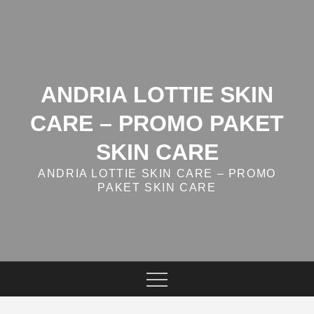
Skip
to
content
ANDRIA LOTTIE SKIN
CARE – PROMO PAKET
SKIN CARE
ANDRIA LOTTIE SKIN CARE – PROMO
PAKET SKIN CARE