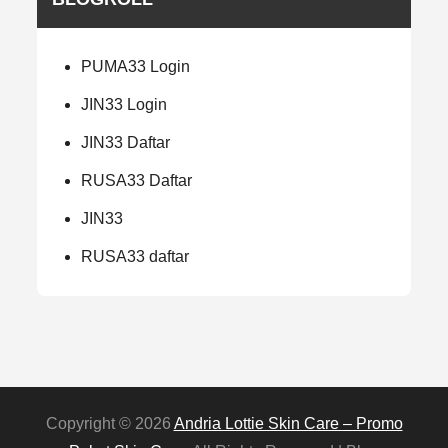
PUMA33 Login
JIN33 Login
JIN33 Daftar
RUSA33 Daftar
JIN33
RUSA33 daftar
Copyright © 2026
Andria Lottie Skin Care – Promo