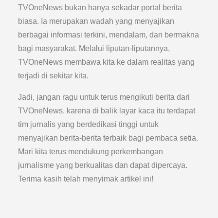
TVOneNews bukan hanya sekadar portal berita
biasa. Ia merupakan wadah yang menyajikan
berbagai informasi terkini, mendalam, dan bermakna
bagi masyarakat. Melalui liputan-liputannya,
TVOneNews membawa kita ke dalam realitas yang
terjadi di sekitar kita.
Jadi, jangan ragu untuk terus mengikuti berita dari
TVOneNews, karena di balik layar kaca itu terdapat
tim jurnalis yang berdedikasi tinggi untuk
menyajikan berita-berita terbaik bagi pembaca setia.
Mari kita terus mendukung perkembangan
jurnalisme yang berkualitas dan dapat dipercaya.
Terima kasih telah menyimak artikel ini!