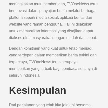
meningkatkan mutu pemberitaan, TVOneNews terus
berinovasi dalam penyajian berita melalui berbagai
platform seperti media sosial, aplikasi berita, dan
website yang ramah pengguna. Hal ini dilakukan
untuk memastikan informasi yang disajikan dapat
diakses oleh masyarakat dengan mudah dan cepat.
Dengan komitmen yang kuat untuk tetap menjadi
yang terdepan dalam memberikan berita terkini dan
terpercaya, TVOneNews terus berupaya
memberikan yang terbaik bagi pembaca setianya di
seluruh Indonesia.
Kesimpulan
Dari perjalanan yang telah kita jelajahi bersama,