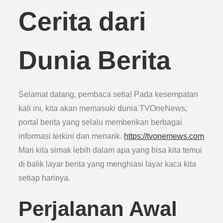
Cerita dari
Dunia Berita
Selamat datang, pembaca setia! Pada kesempatan
kali ini, kita akan memasuki dunia TVOneNews,
portal berita yang selalu memberikan berbagai
informasi terkini dan menarik.
https://tvonemews.com
Mari kita simak lebih dalam apa yang bisa kita temui
di balik layar berita yang menghiasi layar kaca kita
setiap harinya.
Perjalanan Awal