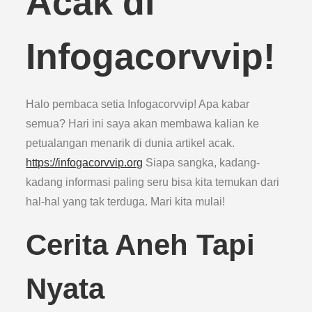
Acak di
Infogacorvvip!
Halo pembaca setia Infogacorvvip! Apa kabar
semua? Hari ini saya akan membawa kalian ke
petualangan menarik di dunia artikel acak.
https://infogacorvvip.org
Siapa sangka, kadang-
kadang informasi paling seru bisa kita temukan dari
hal-hal yang tak terduga. Mari kita mulai!
Cerita Aneh Tapi
Nyata