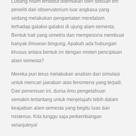
Lubang hitam tersebut ditemukan oleh sebuah tim
peneliti dari observatorium luar angkasa yang
sedang melakukan pengamatan mendalam
terhadap galaksi-galaksi di ujung alam semesta.
Bentuk hati yang simetris dan mempesona membuat
banyak ilmuwan bingung. Apakah ada hubungan
khusus antara bentuk ini dengan misteri penciptaan
alam semesta?
Mereka pun terus melakukan analisis dan simulasi
untuk mencari jawaban atas fenomena yang terjadi.
Dari penemuan ini, dunia ilmu pengetahuan
semakin tertantang untuk menjelajahi lebih dalam
keajaiban alam semesta yang begitu luas dan
misterius. Kita tunggu saja perkembangan
selanjutnya!