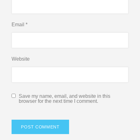
Email
*
Website
Save my name, email, and website in this
browser for the next time I comment.