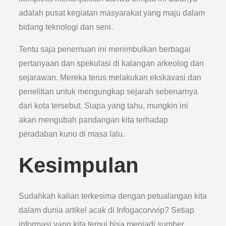
adalah pusat kegiatan masyarakat yang maju dalam
bidang teknologi dan seni.
Tentu saja penemuan ini menimbulkan berbagai
pertanyaan dan spekulasi di kalangan arkeolog dan
sejarawan. Mereka terus melakukan ekskavasi dan
penelitian untuk mengungkap sejarah sebenarnya
dari kota tersebut. Siapa yang tahu, mungkin ini
akan mengubah pandangan kita terhadap
peradaban kuno di masa lalu.
Kesimpulan
Sudahkah kalian terkesima dengan petualangan kita
dalam dunia artikel acak di Infogacorvvip? Setiap
informasi yang kita temui bisa menjadi sumber