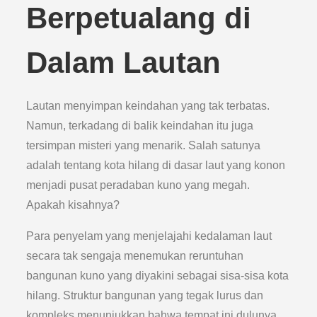
Berpetualang di
Dalam Lautan
Lautan menyimpan keindahan yang tak terbatas.
Namun, terkadang di balik keindahan itu juga
tersimpan misteri yang menarik. Salah satunya
adalah tentang kota hilang di dasar laut yang konon
menjadi pusat peradaban kuno yang megah.
Apakah kisahnya?
Para penyelam yang menjelajahi kedalaman laut
secara tak sengaja menemukan reruntuhan
bangunan kuno yang diyakini sebagai sisa-sisa kota
hilang. Struktur bangunan yang tegak lurus dan
kompleks menunjukkan bahwa tempat ini dulunya