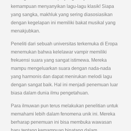
kemampuan menyanyikan lagu-lagu klasik! Siapa
yang sangka, makhluk yang sering diasosiasikan
dengan kegelapan ini memiliki bakat musikal yang
menakjubkan.
Peneliti dari sebuah universitas terkemuka di Eropa
menemukan bahwa kelelawar vampir memiliki
frekuensi suara yang sangat istimewa. Mereka
mampu mengeluarkan suara dengan nada-nada
yang harmonis dan dapat menirukan melodi lagu
dengan sangat baik. Hal ini menjadi penemuan luar
biasa dalam dunia ilmu pengetahuan.
Para ilmuwan pun terus melakukan penelitian untuk
memahami lebih dalam fenomena unik ini. Mereka
berharap penemuan ini bisa membuka wawasan
baru tentang kemampuan binatang dalam