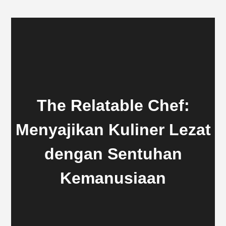
The Relatable Chef:
Menyajikan Kuliner Lezat
dengan Sentuhan
Kemanusiaan