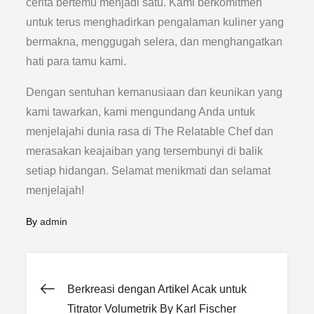
cerita bertemu menjadi satu. Kami berkomitmen
untuk terus menghadirkan pengalaman kuliner yang
bermakna, menggugah selera, dan menghangatkan
hati para tamu kami.
Dengan sentuhan kemanusiaan dan keunikan yang
kami tawarkan, kami mengundang Anda untuk
menjelajahi dunia rasa di The Relatable Chef dan
merasakan keajaiban yang tersembunyi di balik
setiap hidangan. Selamat menikmati dan selamat
menjelajah!
By
admin
Post
Berkreasi dengan Artikel Acak untuk
Titrator Volumetrik By Karl Fischer