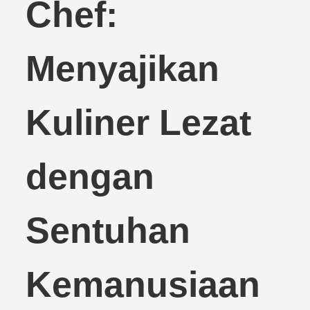
Chef:
Menyajikan
Kuliner Lezat
dengan
Sentuhan
Kemanusiaan