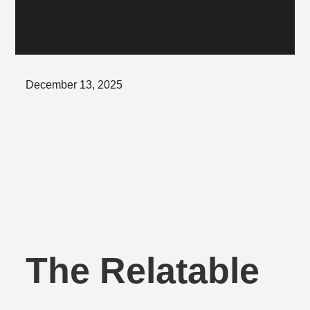
Posted
December 13, 2025
on
The Relatable