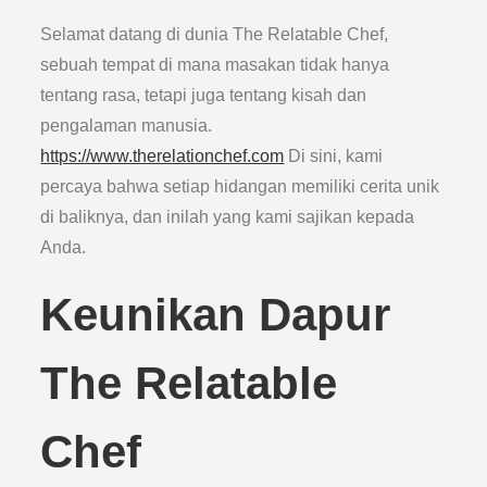
Selamat datang di dunia The Relatable Chef,
sebuah tempat di mana masakan tidak hanya
tentang rasa, tetapi juga tentang kisah dan
pengalaman manusia.
https://www.therelationchef.com
Di sini, kami
percaya bahwa setiap hidangan memiliki cerita unik
di baliknya, dan inilah yang kami sajikan kepada
Anda.
Keunikan Dapur
The Relatable
Chef