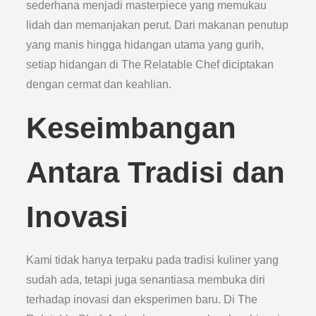
sederhana menjadi masterpiece yang memukau
lidah dan memanjakan perut. Dari makanan penutup
yang manis hingga hidangan utama yang gurih,
setiap hidangan di The Relatable Chef diciptakan
dengan cermat dan keahlian.
Keseimbangan
Antara Tradisi dan
Inovasi
Kami tidak hanya terpaku pada tradisi kuliner yang
sudah ada, tetapi juga senantiasa membuka diri
terhadap inovasi dan eksperimen baru. Di The