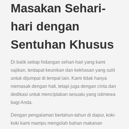
Masakan Sehari-
hari dengan
Sentuhan Khusus
Di balik setiap hidangan sehari-hari yang kami
sajikan, terdapat keunikan dan kekhasan yang sulit
untuk dijumpai di tempat lain. Kami tidak hanya
memasak dengan hati, tetapi juga dengan cinta dan
dedikasi untuk menciptakan sesuatu yang istimewa
bagi Anda.
Dengan pengalaman bertahun-tahun di dapur, koki-
koki kami mampu mengolah bahan makanan