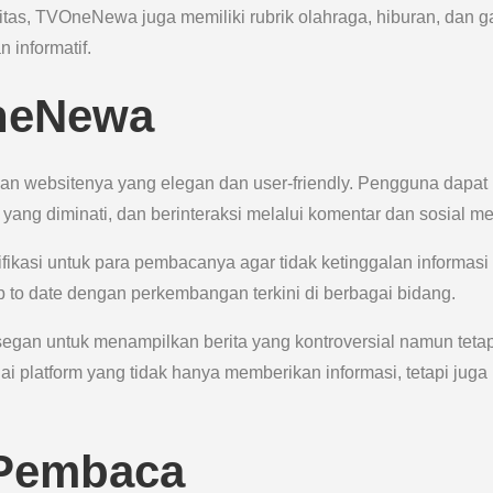
alitas, TVOneNewa juga memiliki rubrik olahraga, hiburan, dan 
 informatif.
neNewa
n websitenya yang elegan dan user-friendly. Pengguna dapat
yang diminati, dan berinteraksi melalui komentar dan sosial me
fikasi untuk para pembacanya agar tidak ketinggalan informasi
 to date dengan perkembangan terkini di berbagai bidang.
egan untuk menampilkan berita yang kontroversial namun teta
platform yang tidak hanya memberikan informasi, tetapi juga
 Pembaca