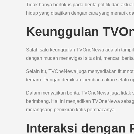
Tidak hanya berfokus pada berita politik dan aktu
hidup yang disajikan dengan cara yang menarik dan
Keunggulan TVO
Salah satu keunggulan TVOneNewa adalah tampila
dengan mudah menavigasi situs ini, mencari berita 
Selain itu, TVOneNewa juga menyediakan fitur noti
terbaru. Dengan demikian, pembaca akan selalu up
Dalam menyajikan berita, TVOneNewa juga tidak s
berimbang. Hal ini menjadikan TVOneNewa sebagai 
merangsang pemikiran kritis pembacanya.
Interaksi dengan