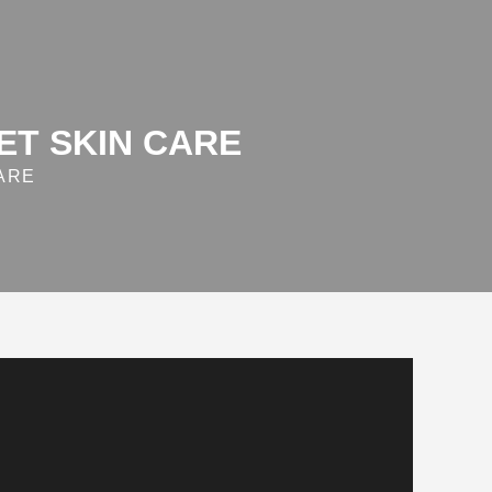
ET SKIN CARE
CARE