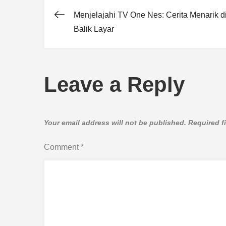
Menjelajahi TV One Nes: Cerita Menarik d
Post
Balik Layar
navigation
Leave a Reply
Your email address will not be published.
Required f
Comment
*