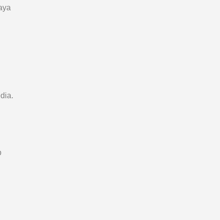
gaya
dia.
p