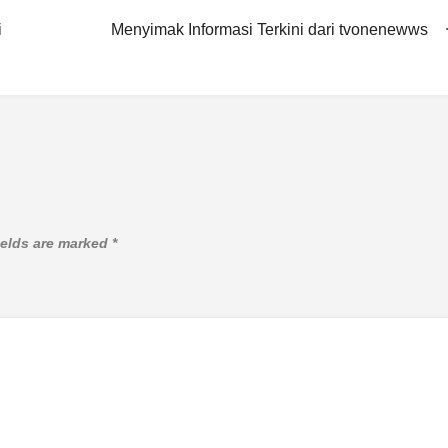
i
Menyimak Informasi Terkini dari tvonenewws
ields are marked
*