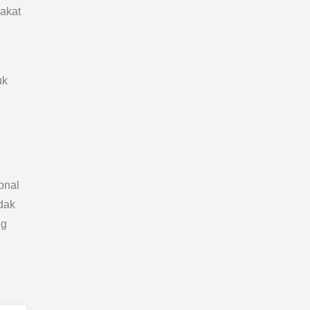
akat
uk
onal
idak
ng