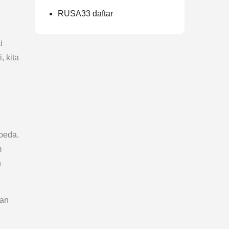
RUSA33 daftar
i
, kita
beda.
m
h
kan