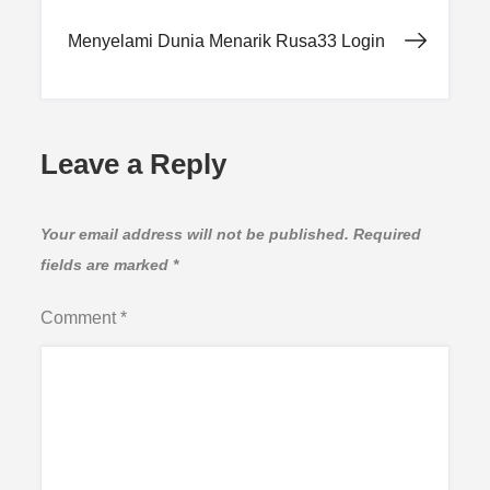
navigation
Menyelami Dunia Menarik Rusa33 Login
Leave a Reply
Your email address will not be published.
Required
fields are marked
*
Comment
*