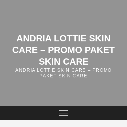
Skip
to
content
ANDRIA LOTTIE SKIN
CARE – PROMO PAKET
SKIN CARE
ANDRIA LOTTIE SKIN CARE – PROMO
PAKET SKIN CARE