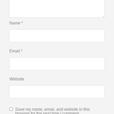
Name
*
Email
*
Website
Save my name, email, and website in this
browser for the next time I comment.