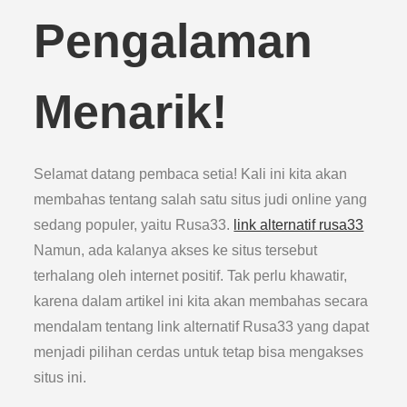
Pengalaman
Menarik!
Selamat datang pembaca setia! Kali ini kita akan
membahas tentang salah satu situs judi online yang
sedang populer, yaitu Rusa33.
link alternatif rusa33
Namun, ada kalanya akses ke situs tersebut
terhalang oleh internet positif. Tak perlu khawatir,
karena dalam artikel ini kita akan membahas secara
mendalam tentang link alternatif Rusa33 yang dapat
menjadi pilihan cerdas untuk tetap bisa mengakses
situs ini.