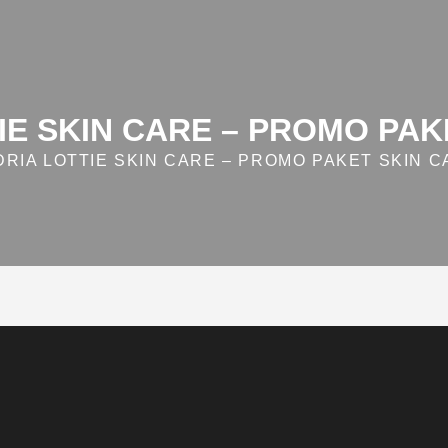
IE SKIN CARE – PROMO PAK
RIA LOTTIE SKIN CARE – PROMO PAKET SKIN 