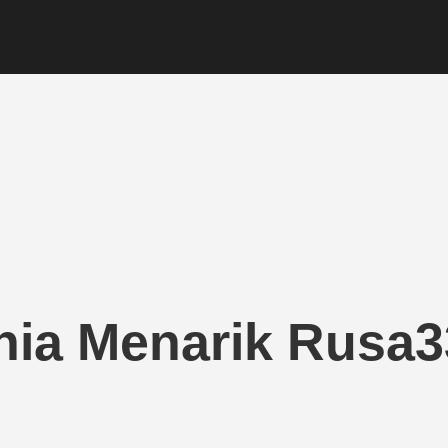
nia Menarik Rusa3