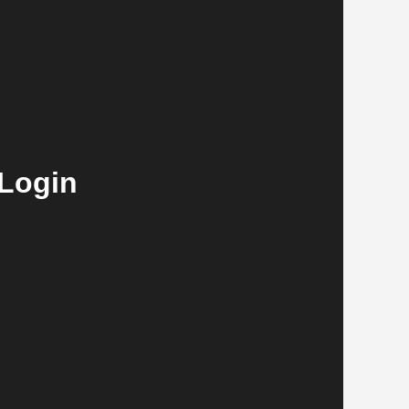
Login