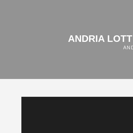
Skip
to
content
ANDRIA LOTT
AND