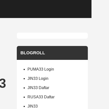
BLOGROLL
PUMA33 Login
3
JIN33 Login
JIN33 Daftar
RUSA33 Daftar
JIN33