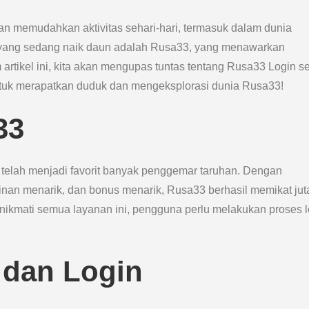
an memudahkan aktivitas sehari-hari, termasuk dalam dunia
 yang sedang naik daun adalah Rusa33, yang menawarkan
rtikel ini, kita akan mengupas tuntas tentang Rusa33 Login se
untuk merapatkan duduk dan mengeksplorasi dunia Rusa33!
33
 telah menjadi favorit banyak penggemar taruhan. Dengan
an menarik, dan bonus menarik, Rusa33 berhasil memikat jut
nikmati semua layanan ini, pengguna perlu melakukan proses l
 dan Login