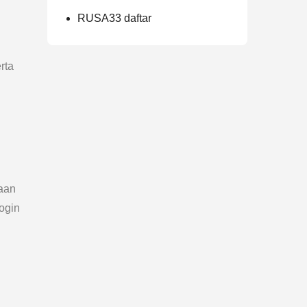
RUSA33 daftar
rta
aan
ogin