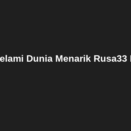
elami Dunia Menarik Rusa33 