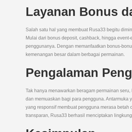
Layanan Bonus d
Salah satu hal yang membuat Rusa33 begitu dimin
Mulai dari bonus deposit, cashback, hingga event
penggunanya. Dengan memanfaatkan bonus-bonus 
kemenangan besar dalam berbagai permainan.
Pengalaman Pen
Tak hanya menawarkan beragam permainan seru, 
dan memuaskan bagi para pengguna. Antarmuka yan
yang responsif membuat pengguna merasa betah dan
transparan, Rusa33 berhasil menciptakan lingku