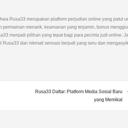
bahwa Rusa33 merupakan platform perjudian online yang patut u
m permainan menarik, keamanan yang terjamin, bonus menggiu
menjadi pilihan yang tepat bagi para pecinta judi online. Ja
 Rusa33 dan nikmati sensasi berjudi yang seru dan mengasyi
Rusa33 Daftar: Platform Media Sosial Baru
yang Memikat